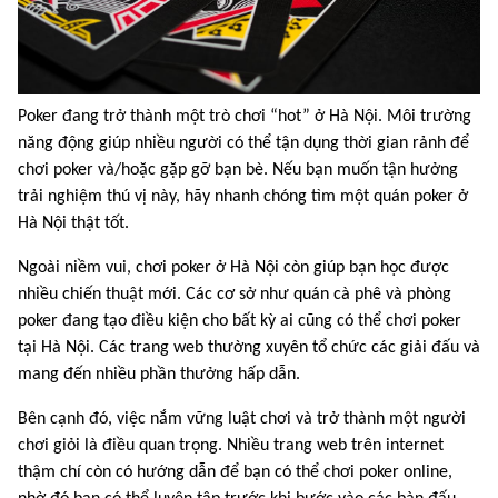
Poker đang trở thành một trò chơi “hot” ở Hà Nội. Môi trường
năng động giúp nhiều người có thể tận dụng thời gian rảnh để
chơi poker và/hoặc gặp gỡ bạn bè. Nếu bạn muốn tận hưởng
trải nghiệm thú vị này, hãy nhanh chóng tìm một quán poker ở
Hà Nội thật tốt.
Ngoài niềm vui, chơi poker ở Hà Nội còn giúp bạn học được
nhiều chiến thuật mới. Các cơ sở như quán cà phê và phòng
poker đang tạo điều kiện cho bất kỳ ai cũng có thể chơi poker
tại Hà Nội. Các trang web thường xuyên tổ chức các giải đấu và
mang đến nhiều phần thưởng hấp dẫn.
Bên cạnh đó, việc nắm vững luật chơi và trở thành một người
chơi giỏi là điều quan trọng. Nhiều trang web trên internet
thậm chí còn có hướng dẫn để bạn có thể chơi poker online,