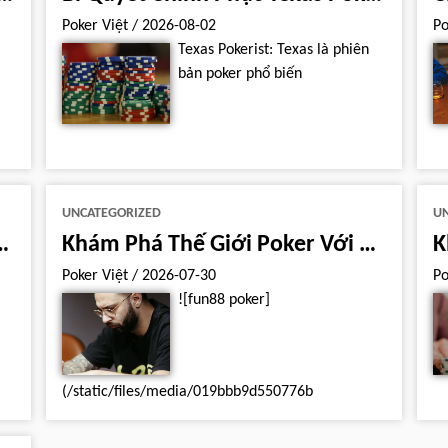
Poker Việt
/
2026-08-02
Po
Texas Pokerist: Texas là phiên
bản poker phổ biến
UNCATEGORIZED
U
g fun88 poker tại Việt Nam
Khám Phá Thế Giới Poker Với Fun88 Poker và Các Bonus Hấp Dẫn
Poker Việt
/
2026-07-30
Po
![fun88 poker]
(/static/files/media/019bbb9d550776b