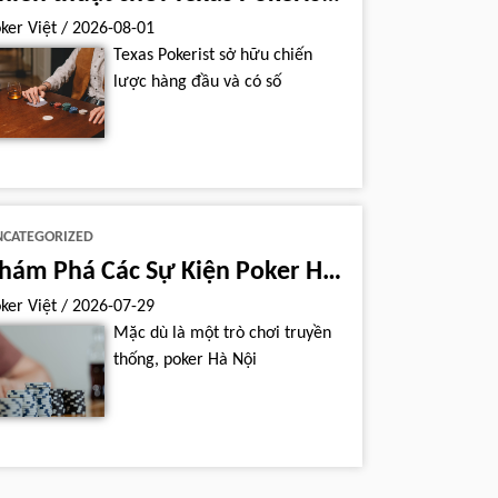
ker Việt
/
2026-08-01
Texas Pokerist sở hữu chiến
lược hàng đầu và có số
NCATEGORIZED
Khám Phá Các Sự Kiện Poker Hà Nội Đặc Sắc Nhất
ker Việt
/
2026-07-29
Mặc dù là một trò chơi truyền
thống, poker Hà Nội