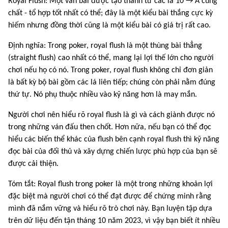
Royal Flush: Một ván bài được tạo thành từ các lá 10 → A cùng
chất - tổ hợp tốt nhất có thể; đây là một kiểu bài thắng cực kỳ
hiếm nhưng đồng thời cũng là một kiểu bài có giá trị rất cao.
Định nghĩa: Trong poker, royal flush là một thùng bài thẳng
(straight flush) cao nhất có thể, mang lại lợi thế lớn cho người
chơi nếu họ có nó. Trong poker, royal flush không chỉ đơn giản
là bất kỳ bộ bài gồm các lá liên tiếp; chúng còn phải nằm đúng
thứ tự. Nó phụ thuộc nhiều vào kỹ năng hơn là may mắn.
Người chơi nên hiểu rõ royal flush là gì và cách giành được nó
trong những ván đấu then chốt. Hơn nữa, nếu bạn có thể đọc
hiểu các biến thể khác của flush bên cạnh royal flush thì kỹ năng
đọc bài của đối thủ và xây dựng chiến lược phù hợp của bạn sẽ
được cải thiện.
Tóm tắt: Royal flush trong poker là một trong những khoản lợi
đặc biệt mà người chơi có thể đạt được để chứng minh rằng
mình đã nắm vững và hiểu rõ trò chơi này. Bạn luyện tập dựa
trên dữ liệu đến tận tháng 10 năm 2023, vì vậy bạn biết ít nhiều