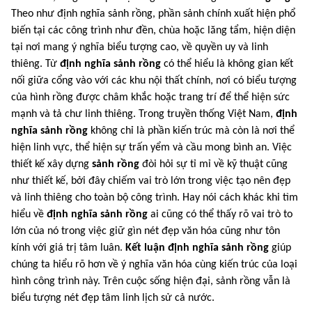
Theo như định nghĩa sảnh rồng, phần sảnh chính xuất hiện phổ
biến tại các công trình như đền, chùa hoặc lăng tẩm, hiện diện
tại nơi mang ý nghĩa biểu tượng cao, về quyền uy và linh
thiêng. Từ
định nghĩa sảnh rồng
có thể hiểu là không gian kết
nối giữa cổng vào với các khu nội thất chính, nơi có biểu tượng
của hình rồng được châm khắc hoặc trang trí để thể hiện sức
mạnh và tả chư linh thiêng. Trong truyền thống Việt Nam,
định
nghĩa sảnh rồng
không chỉ là phần kiến trúc mà còn là nơi thể
hiện linh vực, thể hiện sự trấn yểm và cầu mong bình an. Việc
thiết kế xây dựng
sảnh rồng
đòi hỏi sự tỉ mỉ về kỹ thuật cũng
như thiết kế, bởi đây chiếm vai trò lớn trong việc tạo nên đẹp
và linh thiêng cho toàn bộ công trình. Hay nói cách khác khi tìm
hiểu về
định nghĩa sảnh rồng
ai cũng có thể thấy rõ vai trò to
lớn của nó trong việc giữ gìn nét đẹp văn hóa cũng như tôn
kính với giá trị tâm luân.
Kết luận định nghĩa sảnh rồng
giúp
chúng ta hiểu rõ hơn về ý nghĩa văn hóa cùng kiến trúc của loại
hình công trình này. Trên cuộc sống hiện đại, sảnh rồng vẫn là
biểu tượng nét đẹp tâm linh lịch sử cả nước.