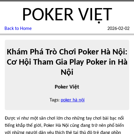
POKER VIỆT
Back to Home
2026-02-02
Khám Phá Trò Chơi Poker Hà Nội:
Cơ Hội Tham Gia Play Poker in Hà
Nội
Poker Việt
Tags:
poker hà nội
Được ví như một sân chơi lớn cho những tay chơi bài bạc nổi
tiếng khắp thế giới, Poker Hà Nội cũng đang trở nên phổ biến
với những người dân yêu thích thẻ tại thủ đô trẻ đang phồn