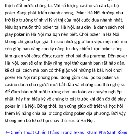
thịnh đất nước chúng ta. Với số lượng casino và câu lạc bộ
poker đang phát triển nhanh chóng, Poker Hà Nội dường như
trở lập trường trình vi lý vị thị của một cuộc đua nhanh nhất.
Nếu bạn muốn thử poker tại Hà Nội, sau đây là danh sách nơi
play poker in Hà Nội mà bạn nên biết. Chơi poker in Hà Nội
không chỉ giúp bạn giải trí sau những giờ làm việc mệt mỏi mà
còn giúp bạn nâng cao kỹ năng tư duy chiến lược poker cùng
làm quen với cộng đồng người chơi bài địa phương. Đến poker
Hà Nội, bạn sẽ cảm thấy rằng mọi thứ quanh bạn rất hấp dẫn,
kể cả cái cách mà bạn có thể giậc với những lá bài. Nơi chơi
poker Hà Nội rất phong phú, dóng gồm câu lạc bộ poker và
casino dành cho người mới bắt đầu và những cao thủ nghệ sĩ.
để đảm bảo một môi trường chơi an toàn và chuyên nghiệp
nhất, hãy tìm hiểu kỹ về chúng tr eật trước khi đến đó để play
poker in Hà Nội. Đồng thời, bạn cũng giúp đỡ triết và học hỏi
thêm kỹ năng chia bài ở cộng đồng poker địa phương. Bởi vậy,
không nên bỏ lỡ cơ hội chạy thử sức ở Hà Nội.
← Chiến Thuật Chiến Thắng Trong Texas
Khám Phá Sảnh Rồng