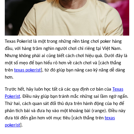
Texas Pokerist là một trong những nền tảng chơi poker hàng
đầu, với hàng trăm nghìn người chơi chỉ riêng tại Việt Nam.
Nhưng không phải ai cũng biết cách chơi hiệu quả. Dưới đây là
một số mẹo để bạn hiểu rõ hơn về cách chơi và [cách thắng
trên
texas pokerist
], từ đó giúp bạn nâng cao kỹ năng dễ dàng
hơn.
Trước hết, hãy luôn học tất cả các quy định cơ bản của
Texas
Pokerist
. Điều này giúp bạn tránh mắc những sai lầm ngớ ngẩn.
Thứ hai, cách quan sát đối thủ dựa trên hành động của họ để
phân tích bài và đưa họ vào một khoảng bài (range). Điều này
đưa tôi đến gần hơn với mục tiêu [cách thắng trên
texas
pokerist
].